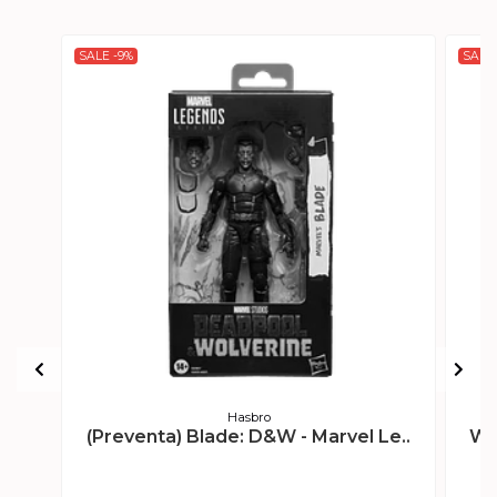
SALE -9%
SALE 
Hasbro
(Preventa) Blade: D&W - Marvel Le..
Wo