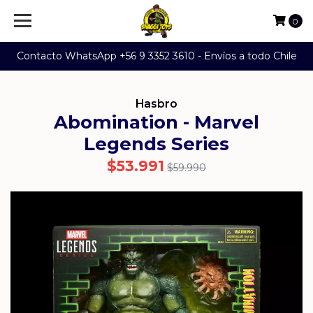
0
Contacto WhatsApp +56 9 3352 3610 - Envíos a todo Chile
Hasbro
Abomination - Marvel
Legends Series
$53.991
$59.990