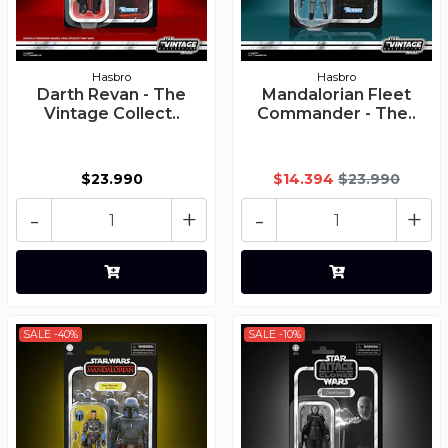
Hasbro
Hasbro
Darth Revan - The
Mandalorian Fleet
Vintage Collect..
Commander - The..
$23.990
$14.394
$23.990
-
+
-
+
SALE -40%
SALE -10%