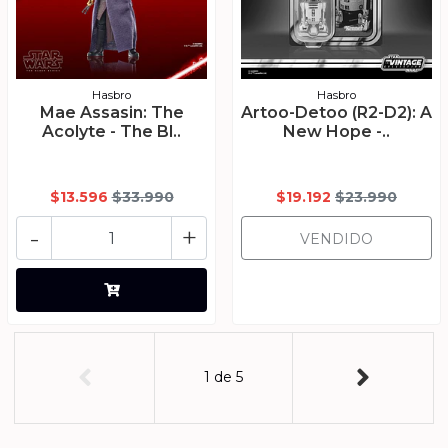
Hasbro
Hasbro
Mae Assasin: The
Artoo-Detoo (R2-D2): A
Acolyte - The Bl..
New Hope -..
$13.596
$33.990
$19.192
$23.990
-
+
VENDIDO
1
de
5