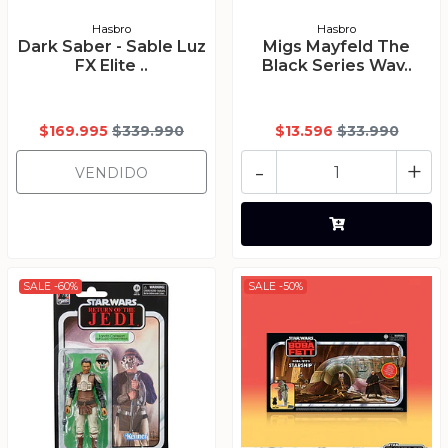
Hasbro
Hasbro
Dark Saber - Sable Luz
Migs Mayfeld The
FX Elite ..
Black Series Wav..
$169.995
$339.990
$13.596
$33.990
-
+
VENDIDO
SALE -60%
SALE -50%