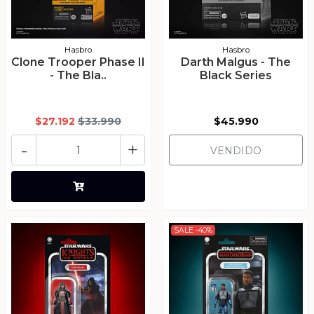
Hasbro
Hasbro
Clone Trooper Phase II
Darth Malgus - The
- The Bla..
Black Series
$27.192
$33.990
$45.990
-
+
VENDIDO
SALE -40%