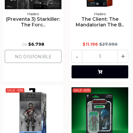
Hasbro
Hasbro
(Preventa 3) Starkiller:
The Client: The
The Forc..
Mandalorian The B..
$6.798
$11.196
$27.990
De
-
+
NO DISPONIBLE
SALE -50%
SALE -60%