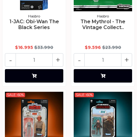
Hasbro
Hasbro
1-JAC: Obi-Wan The
The Mythrol - The
Black Series
Vintage Collect..
$16.995
$33.990
$9.596
$23.990
-
+
-
+
SALE -60%
SALE -60%