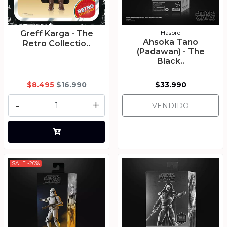
Greff Karga - The
Hasbro
Ahsoka Tano
Retro Collectio..
(Padawan) - The
Black..
$8.495
$16.990
$33.990
-
+
VENDIDO
SALE -20%