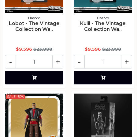
Hasbro
Hasbro
Lobot - The Vintage
Kuiil - The Vintage
Collection Wa..
Collection Wa..
$9.596
$23.990
$9.596
$23.990
-
+
-
+
SALE -50%