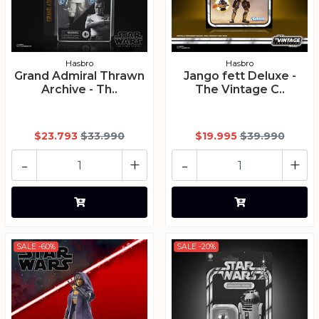
Hasbro
Hasbro
Grand Admiral Thrawn
Jango fett Deluxe -
Archive - Th..
The Vintage C..
$23.793
$33.990
$19.995
$39.990
-
+
-
+
SALE -60%
SALE -20%