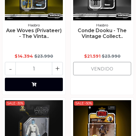
Hasbro
Hasbro
Axe Woves (Privateer)
Conde Dooku - The
- The Vinta..
Vintage Collect..
$14.394
$23.990
$21.591
$23.990
-
+
VENDIDO
SALE -30%
SALE -50%