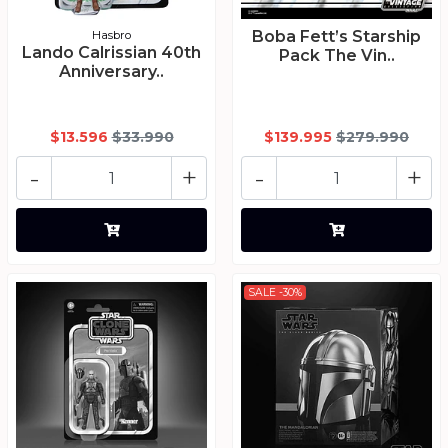
Boba Fett’s Starship
Hasbro
Lando Calrissian 40th
Pack The Vin..
Anniversary..
$13.596
$33.990
$139.995
$279.990
-
+
-
+
SALE -30%