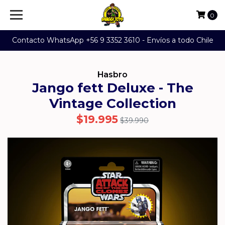
0
Contacto WhatsApp +56 9 3352 3610 - Envíos a todo Chile
Hasbro
Jango fett Deluxe - The
Vintage Collection
$19.995
$39.990