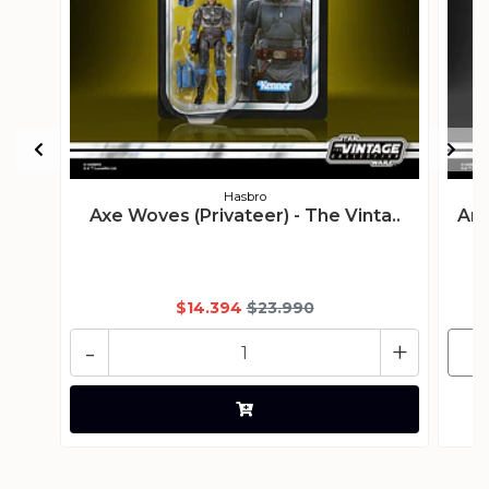
Hasbro
Axe Woves (Privateer) - The Vinta..
Art
$14.394
$23.990
-
+