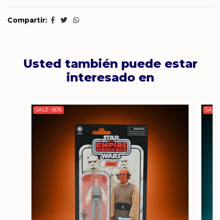
Compartir:
Usted también puede estar
interesado en
SALE -60%
SALE 