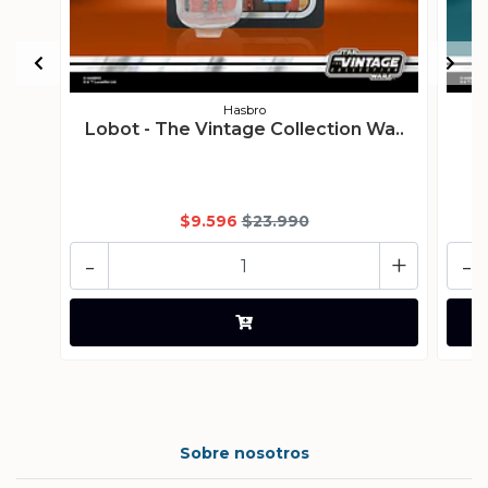
Hasbro
Lobot - The Vintage Collection Wa..
Ku
$9.596
$23.990
-
+
-
Sobre nosotros