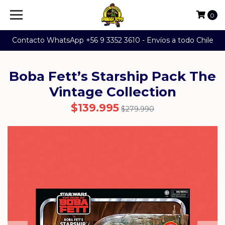
0
Contacto WhatsApp +56 9 3352 3610 - Envíos a todo Chile
Boba Fett’s Starship Pack The
Vintage Collection
$139.995
$279.990