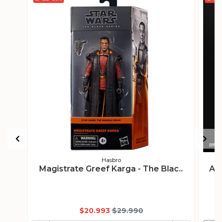
Hasbro
Magistrate Greef Karga - The Blac..
Ahs
$20.993
$29.990