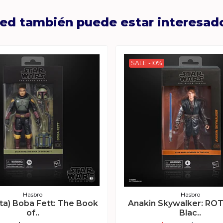
ed también puede estar interesad
SALE -10%
Hasbro
Hasbro
ta) Boba Fett: The Book
Anakin Skywalker: ROT
of..
Blac..