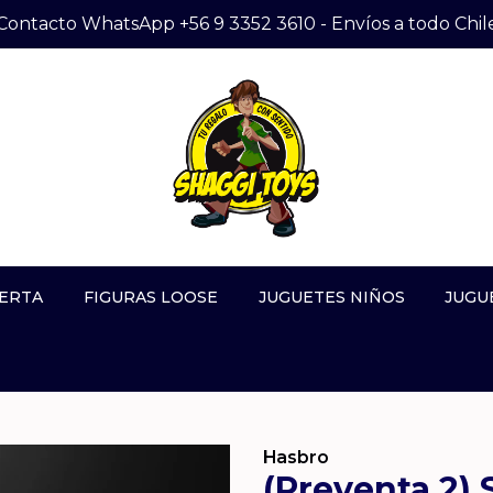
Contacto WhatsApp +56 9 3352 3610 - Envíos a todo Chil
ERTA
FIGURAS LOOSE
JUGUETES NIÑOS
JUGU
Hasbro
(Preventa 2)