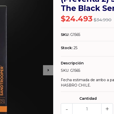
The Black Se
$24.493
$34.990
SKU:
G1565
Stock:
25
Descripción
SKU: G1565
Fecha estimada de arribo a pa
HASBRO CHILE.
Cantidad
-
+