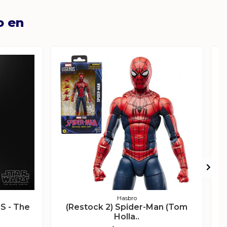
o en
Hasbro
S - The
(Restock 2) Spider-Man (Tom
Holla..