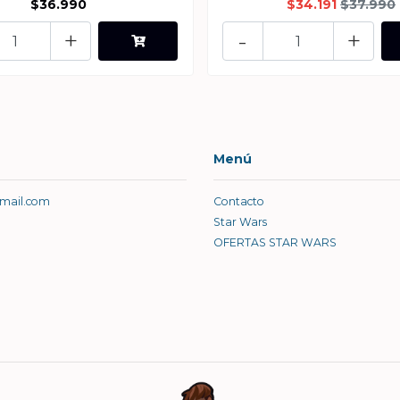
$36.990
$34.191
$37.990
+
-
+
Menú
gmail.com
Contacto
Star Wars
OFERTAS STAR WARS