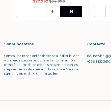
$27.992
$34.990
-
+
-
Sobre nosotros
Contacto
Somos una tienda online dedicada a la distribución
rsalinasvidal@
y comercialización de juguetes tanto para niños
+56 9 3352 3610
como fanáticos del coleccionismo siempre con los
mejores precios del mercado. Horarios de Atención:
Lunes a Viernes de 10:00 a 19:00 hrs.