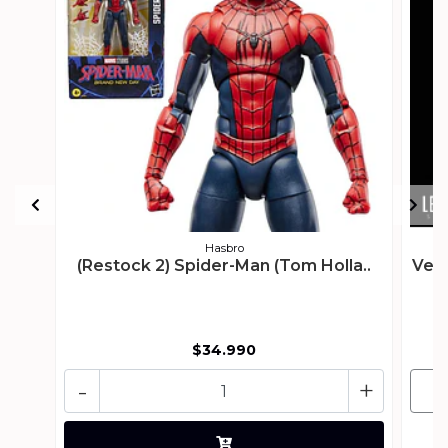
Hasbro
(Restock 2) Spider-Man (Tom Holla..
Ven
$34.990
-
+