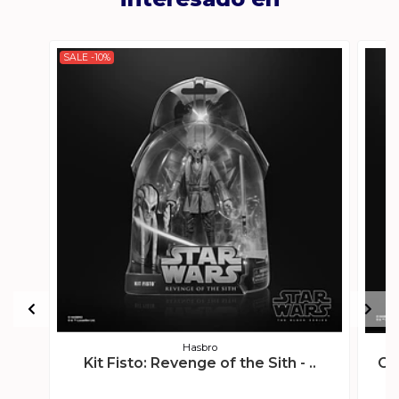
SALE -10%
Hasbro
Kit Fisto: Revenge of the Sith - ..
Co