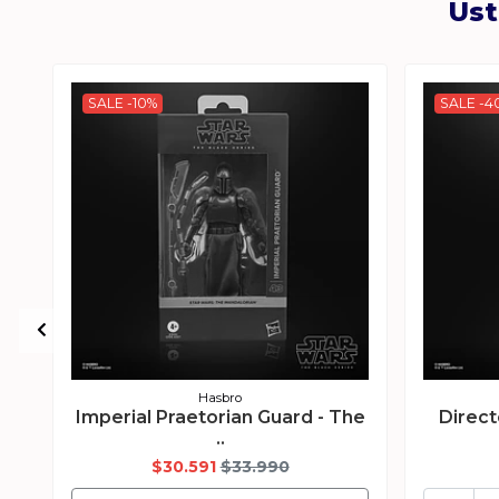
Ust
SALE -10%
SALE -4
Hasbro
Imperial Praetorian Guard - The
Direct
..
$30.591
$33.990