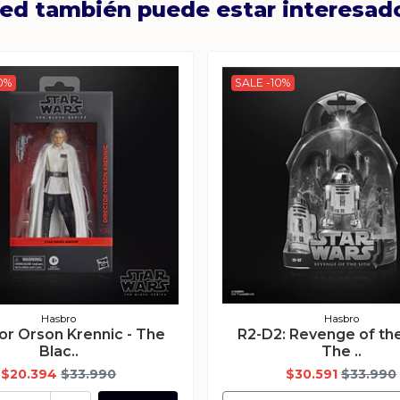
ed también puede estar interesad
0%
SALE -10%
Hasbro
Hasbro
or Orson Krennic - The
R2-D2: Revenge of the
Blac..
The ..
$20.394
$33.990
$30.591
$33.990