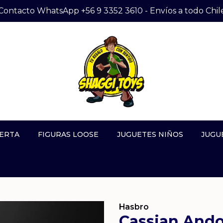
Contacto WhatsApp +56 9 3352 3610 - Envíos a todo Chil
ERTA
FIGURAS LOOSE
JUGUETES NIÑOS
JUGU
Hasbro
Cassian Andor