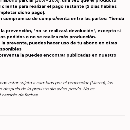
r abono parcial (50% - 20%), una vez que el producto
l cliente para realizar el pago restante (5 días hábiles
pletar dicho pago).
un compromiso de compra/venta entre las partes: Tienda
 la prevención, "no se realizará devolución", excepto si
los pedidos o no se realiza más producción.
 la preventa, puedes hacer uso de tu abono en otras
isponibles.
 preventa la puedes encontrar publicadas en nuestro
ede estar sujeta a cambios por el proveedor (Marca), los
o después de lo previsto sin aviso previo. No es
l cambio de fechas.