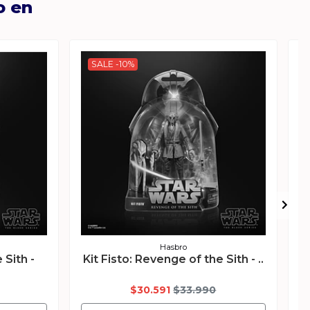
o en
SALE -10%
Hasbro
 Sith -
Kit Fisto: Revenge of the Sith - ..
D
$30.591
$33.990