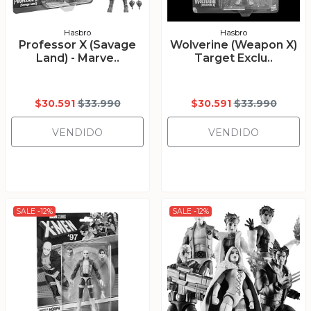
Hasbro
Hasbro
Professor X (Savage
Wolverine (Weapon X)
Land) - Marve..
Target Exclu..
$30.591
$33.990
$30.591
$33.990
VENDIDO
VENDIDO
SALE -12%
SALE -12%