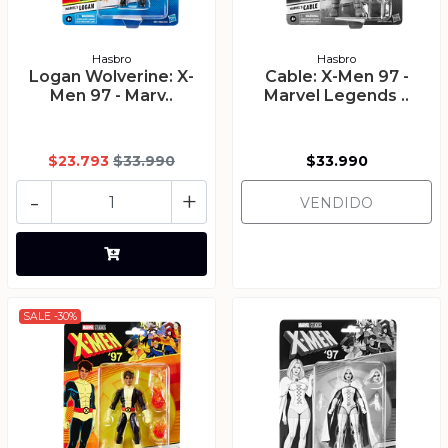
Hasbro
Hasbro
Logan Wolverine: X-
Cable: X-Men 97 -
Men 97 - Marv..
Marvel Legends ..
$23.793
$33.990
$33.990
-
+
VENDIDO
SALE -30%