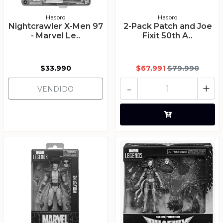
Hasbro
Hasbro
Nightcrawler X-Men 97
2-Pack Patch and Joe
- Marvel Le..
Fixit 50th A..
$33.990
$67.991
$79.990
-
+
VENDIDO