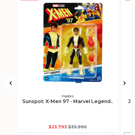
Hasbro
Sunspot: X-Men 97 - Marvel Legend..
Ju
$23.793
$33.990