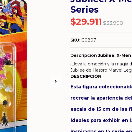
Series
$29.911
$33.990
SKU:
G0807
Descripción
Jubilee: X-Men
¡Lleva la emoción y la magia d
Jubilee de Hasbro Marvel Lege
DESCRIPCIÓN
Esta figura coleccionabl
recrear la apariencia d
escala de 15 cm de las 
ideales para exhibir en
inspiradas en la serie e