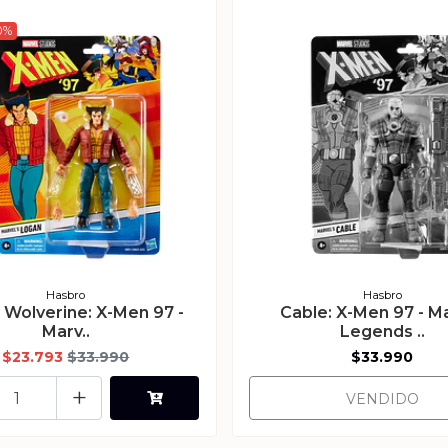
0%
Hasbro
Hasbro
 Wolverine: X-Men 97 -
Cable: X-Men 97 - M
Marv..
Legends ..
$23.793
$33.990
$33.990
+
VENDIDO