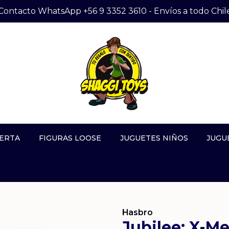
Contacto WhatsApp +56 9 3352 3610 - Envíos a todo Chil
ERTA
FIGURAS LOOSE
JUGUETES NIÑOS
JUGU
Hasbro
Jubilee: X-M