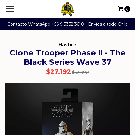
0
Contacto WhatsApp +56 9 3352 3610 - Envíos a todo Chile
Hasbro
Clone Trooper Phase II - The
Black Series Wave 37
$27.192
$33.990