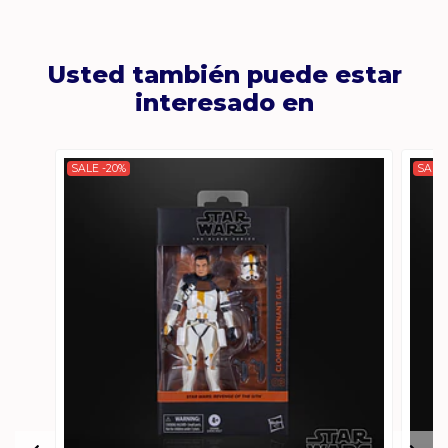
Usted también puede estar
interesado en
SALE -20%
SALE 