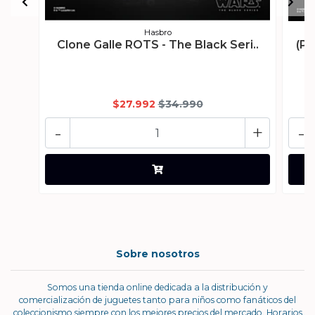
Hasbro
Clone Galle ROTS - The Black Seri..
(Pr
$27.992
$34.990
-
+
-
Sobre nosotros
Somos una tienda online dedicada a la distribución y
comercialización de juguetes tanto para niños como fanáticos del
coleccionismo siempre con los mejores precios del mercado. Horarios