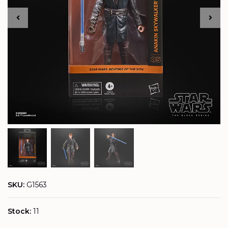
SKU:
G1563
Stock:
11