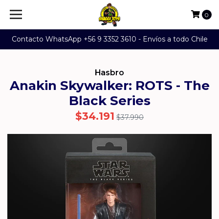
0
Contacto WhatsApp +56 9 3352 3610 - Envíos a todo Chile
Hasbro
Anakin Skywalker: ROTS - The
Black Series
$34.191
$37.990