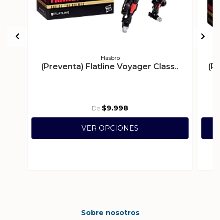
Hasbro
(Preventa) Flatline Voyager Class..
(P
$9.998
De
VER OPCIONES
Sobre nosotros