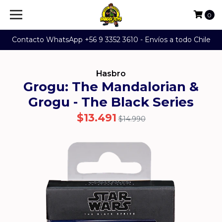
0
Contacto WhatsApp +56 9 3352 3610 - Envíos a todo Chile
Hasbro
Grogu: The Mandalorian &
Grogu - The Black Series
$13.491
$14.990