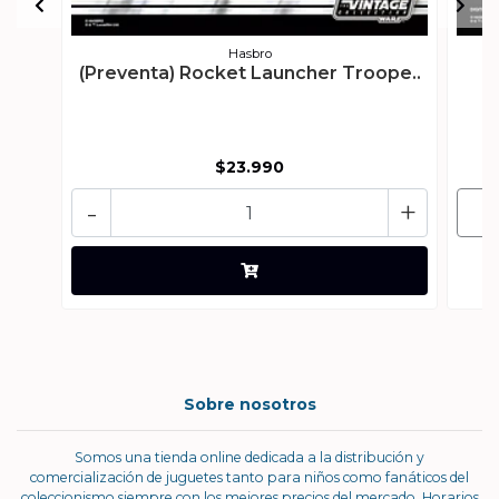
Hasbro
(Preventa) Rocket Launcher Troope..
(
$23.990
-
+
Sobre nosotros
Somos una tienda online dedicada a la distribución y
comercialización de juguetes tanto para niños como fanáticos del
coleccionismo siempre con los mejores precios del mercado. Horarios