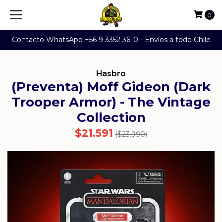
0
Contacto WhatsApp +56 9 3352 3610 - Envíos a todo Chile
Hasbro
(Preventa) Moff Gideon (Dark
Trooper Armor) - The Vintage
Collection
$21.591
($23.990)