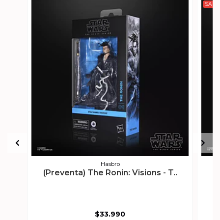
SALE 
Hasbro
(Preventa) The Ronin: Visions - T..
$33.990