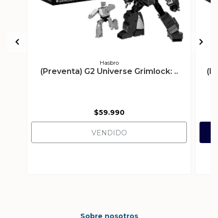
Hasbro
(Preventa) G2 Universe Grimlock: ..
(P
$59.990
VENDIDO
Sobre nosotros