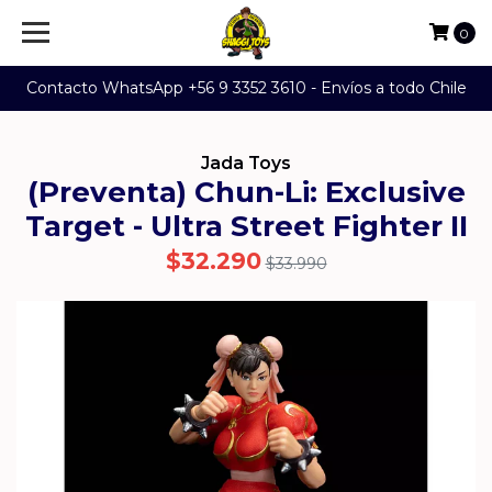
0
Contacto WhatsApp +56 9 3352 3610 - Envíos a todo Chile
Jada Toys
(Preventa) Chun-Li: Exclusive
Target - Ultra Street Fighter II
$32.290
$33.990