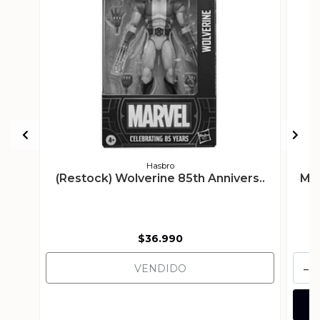
Hasbro
(Restock) Wolverine 85th Annivers..
Mig
$36.990
-
VENDIDO