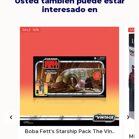
Usted también puede estar
interesado en
SALE -50%
SALE 
Boba Fett’s Starship Pack The Vin..
Mil