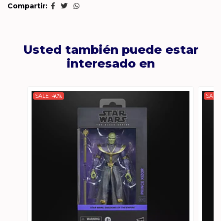
Compartir:
Usted también puede estar
interesado en
SALE -40%
SALE 