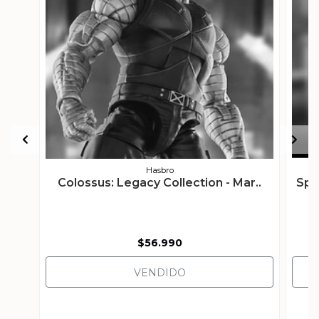
Hasbro
Colossus: Legacy Collection - Mar..
Spi
$56.990
VENDIDO