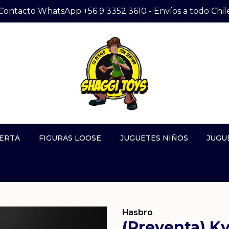
Contacto WhatsApp +56 9 3352 3610 - Envíos a todo Chil
ERTA
FIGURAS LOOSE
JUGUETES NIÑOS
JUGU
Hasbro
(Preventa) Ky