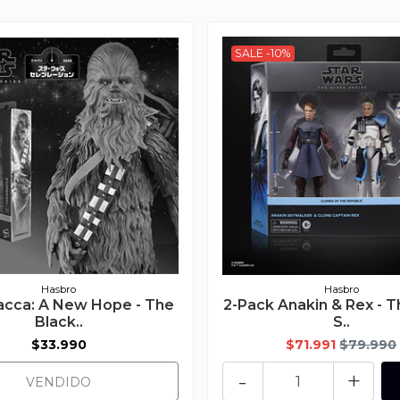
SALE -10%
Hasbro
Hasbro
cca: A New Hope - The
2-Pack Anakin & Rex - T
Black..
S..
$33.990
$71.991
$79.990
-
+
VENDIDO