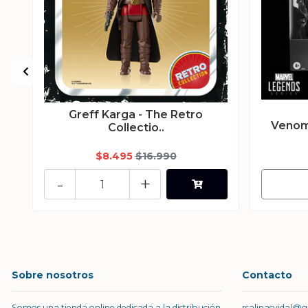
Greff Karga - The Retro
Venom
Collectio..
$8.495
$16.990
-
+
Sobre nosotros
Contacto
Somos una tienda online dedicada a la distribución
rsalinasvidal@