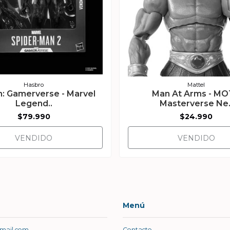
Hasbro
Mattel
: Gamerverse - Marvel
Man At Arms - M
Legend..
Masterverse Ne.
$79.990
$24.990
VENDIDO
VENDIDO
Menú
gmail.com
Contacto