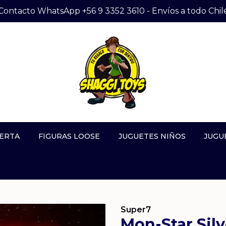
Contacto WhatsApp +56 9 3352 3610 - Envíos a todo Chil
ERTA
FIGURAS LOOSE
JUGUETES NIÑOS
JUGU
Super7
Mon-Star Sil