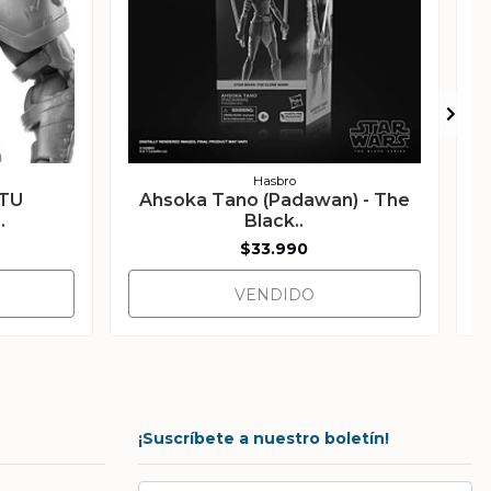
Hasbro
OTU
Ahsoka Tano (Padawan) - The
.
Black..
$33.990
VENDIDO
¡Suscríbete a nuestro boletín!