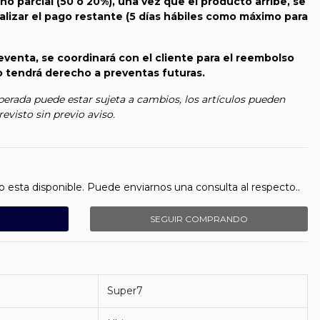
o parcial (50 o 20%), una vez que el producto arribe, se
realizar el pago restante (5 días hábiles como máximo para
reventa, se coordinará con el cliente para el reembolso
o tendrá derecho a preventas futuras.
sperada puede estar sujeta a cambios, los artículos pueden
evisto sin previo aviso.
esta disponible. Puede enviarnos una consulta al respecto..
SEGUIR COMPRANDO
Super7