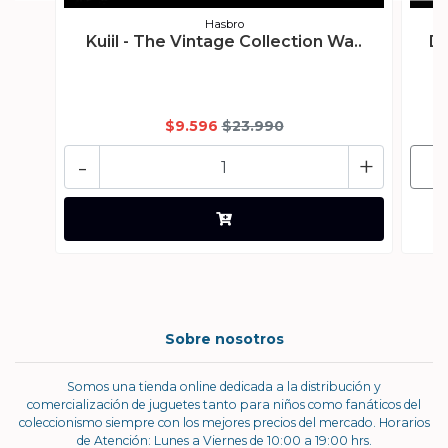
Hasbro
Kuiil - The Vintage Collection Wa..
Da
$9.596
$23.990
-
+
Sobre nosotros
Somos una tienda online dedicada a la distribución y
comercialización de juguetes tanto para niños como fanáticos del
coleccionismo siempre con los mejores precios del mercado. Horarios
de Atención: Lunes a Viernes de 10:00 a 19:00 hrs.