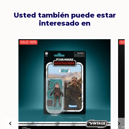
Usted también puede estar
interesado en
SALE -60%
SALE 