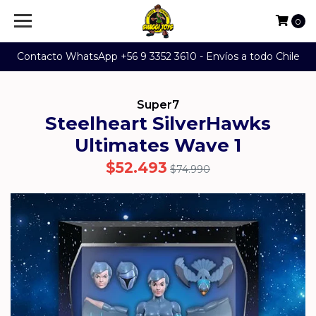
0
Contacto WhatsApp +56 9 3352 3610 - Envíos a todo Chile
Super7
Steelheart SilverHawks
Ultimates Wave 1
$52.493
$74.990