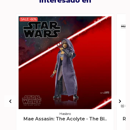
interesado en
SALE -60%
Hasbro
Mae Assasin: The Acolyte - The Bl..
Re