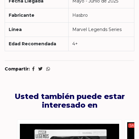
Fecha Llegada
Mayo - Junio de 2025
Fabricante
Hasbro
Línea
Marvel Legends Series
Edad Recomendada
4+
Compartir:
Usted también puede estar
interesado en
SALE 