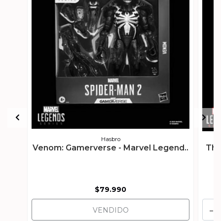
Hasbro
Venom: Gamerverse - Marvel Legend..
Tho
$79.990
-
VENDIDO