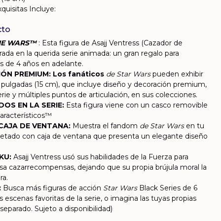
quisitas Incluye:
cto
NE WARS™
: Esta figura de Asajj Ventress (Cazador de
ada en la querida serie animada: un gran regalo para
os de 4 años en adelante.
ÓN PREMIUM: Los fanáticos
de Star Wars
pueden exhibir
6 pulgadas (15 cm), que incluye diseño y decoración premium,
erie y múltiples puntos de articulación, en sus colecciones.
OS EN LA SERIE:
Esta figura viene con un casco removible
característicos™
AJA DE VENTANA:
Muestra el fandom
de Star Wars
en tu
tado con caja de ventana que presenta un elegante diseño
KU:
Asajj Ventress usó sus habilidades de la Fuerza para
osa cazarrecompensas, dejando que su propia brújula moral la
ra.
:
Busca más figuras de acción
Star Wars
Black Series de 6
 escenas favoritas de la serie, o imagina las tuyas propias
eparado. Sujeto a disponibilidad)