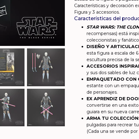
Características y decoración ex
Figura y 3 accesorios.
Características del produ
STAR WARS: THE CLO
recompensas) está inspir
coleccionistas y fanátic
DISEÑO Y ARTICULACI
esta figura a escala de 
escultura precisa de la s
ACCESORIOS INSPIRAD
y sus dos sables de luz 
EMPAQUETADO CON C
estante con un empaque
de personajes.
EX APRENDIZ DE DOO
convertirse en una exit
guiara en su nueva carre
ARMA TU COLECCIÓN
pulgadas para recrear tus
(Cada una se vende por s