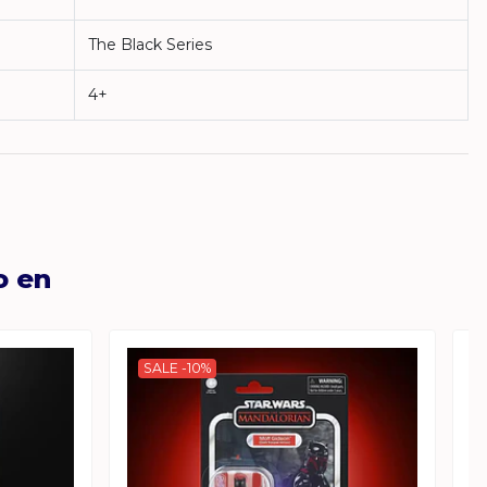
The Black Series
4+
o en
SALE -10%