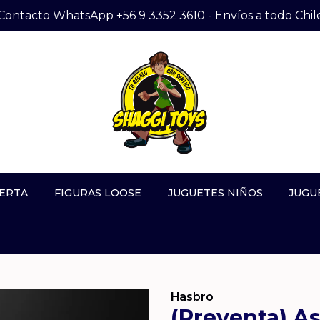
Contacto WhatsApp +56 9 3352 3610 - Envíos a todo Chil
ERTA
FIGURAS LOOSE
JUGUETES NIÑOS
JUGU
Hasbro
(Preventa) As