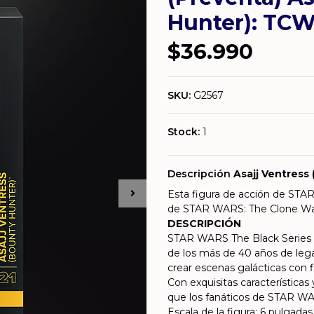
Hunter): TCW
$36.990
SKU:
G2567
Stock:
1
Descripción
Asajj Ventress
Esta figura de acción de STAR
de STAR WARS: The Clone Wars.
DESCRIPCIÓN
STAR WARS The Black Series in
de los más de 40 años de lega
crear escenas galácticas con f
Con exquisitas características 
que los fanáticos de STAR WA
Escala de la figura: 6 pulgadas