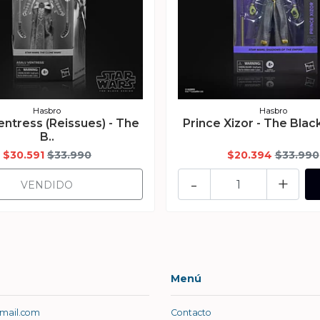
Hasbro
Hasbro
entress (Reissues) - The
Prince Xizor - The Blac
B..
$30.591
$33.990
$20.394
$33.990
-
+
VENDIDO
Menú
gmail.com
Contacto