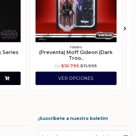
Hasbro
k Series
(Preventa) Moff Gideon (Dark
(
Troo..
$10.795
$11.995
De
VER OPCIONES
¡Suscríbete a nuestro boletín!