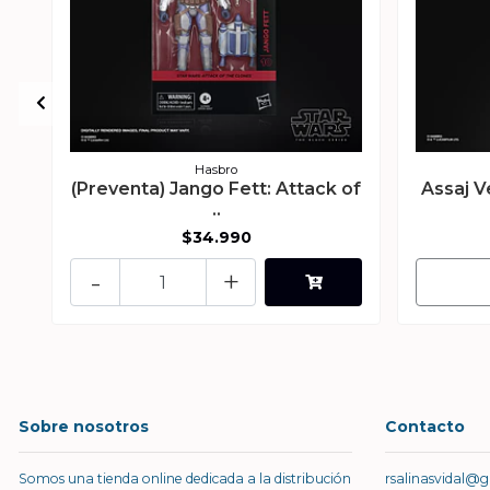
Hasbro
(Preventa) Jango Fett: Attack of
Assaj V
..
$34.990
-
+
Sobre nosotros
Contacto
Somos una tienda online dedicada a la distribución
rsalinasvidal@