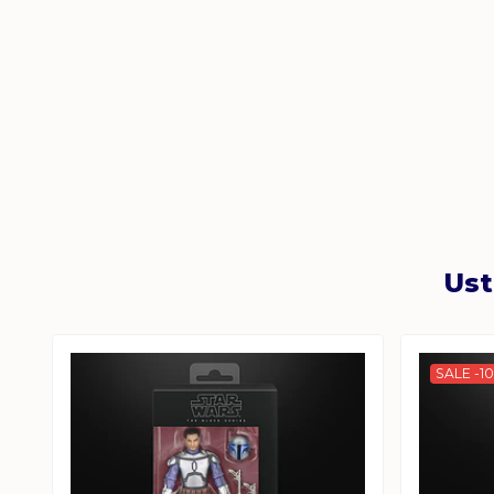
Ust
SALE -1