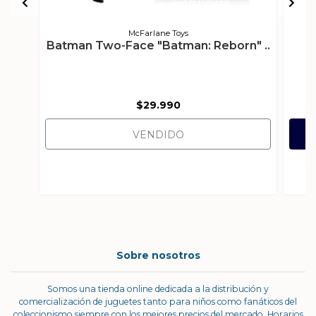
McFarlane Toys
Batman Two-Face "Batman: Reborn" ..
(
$29.990
VENDIDO
Sobre nosotros
Somos una tienda online dedicada a la distribución y
comercialización de juguetes tanto para niños como fanáticos del
coleccionismo siempre con los mejores precios del mercado. Horarios