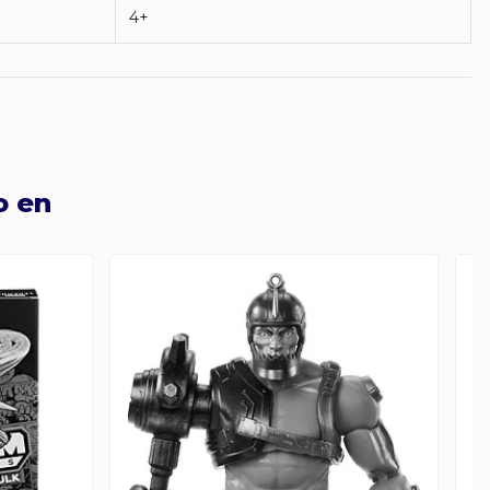
4+
o en