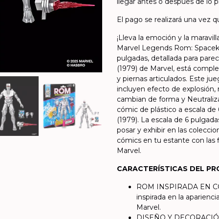
llegar antes o después de lo pr
El pago se realizará una vez qu
¡Lleva la emoción y la maravil
Marvel Legends Rom: Spacekni
pulgadas, detallada para pare
(1979) de Marvel, está compl
y piernas articulados. Este ju
incluyen efecto de explosión, 
cambian de forma y Neutraliza
cómic de plástico a escala d
(1979). La escala de 6 pulgada
posar y exhibir en las colecci
cómics en tu estante con las 
Marvel.
CARACTERÍSTICAS DEL P
ROM INSPIRADA EN CÓMI
inspirada en la aparienc
Marvel.
DISEÑO Y DECORACIÓN P