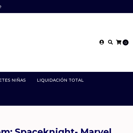
e
0
ETES NIÑAS
LIQUIDACIÓN TOTAL
om: Spaceknight- Marvel