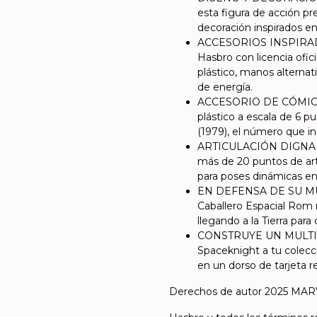
esta figura de acción p
decoración inspirados en
ACCESORIOS INSPIRAD
Hasbro con licencia ofic
plástico, manos alternat
de energía.
ACCESORIO DE CÓMIC A 
plástico a escala de 6 
(1979), el número que in
ARTICULACIÓN DIGNA DE
más de 20 puntos de art
para poses dinámicas en
EN DEFENSA DE SU MUN
Caballero Espacial Rom r
llegando a la Tierra par
CONSTRUYE UN MULTI
Spaceknight a tu colecc
en un dorso de tarjeta r
Derechos de autor 2025 MA