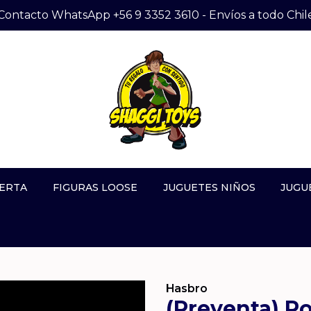
Contacto WhatsApp +56 9 3352 3610 - Envíos a todo Chil
ERTA
FIGURAS LOOSE
JUGUETES NIÑOS
JUGU
Hasbro
(Preventa) R