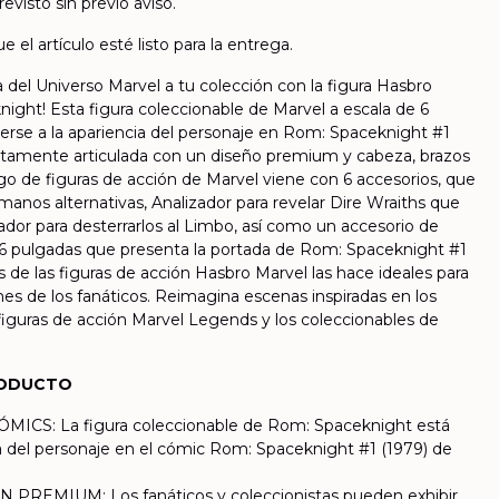
evisto sin previo aviso.
e el artículo esté listo para la entrega.
la del Universo Marvel a tu colección con la figura Hasbro
ght! Esta figura coleccionable de Marvel a escala de 6
cerse a la apariencia del personaje en Rom: Spaceknight #1
etamente articulada con un diseño premium y cabeza, brazos
ego de figuras de acción de Marvel viene con 6 accesorios, que
manos alternativas, Analizador para revelar Dire Wraiths que
dor para desterrarlos al Limbo, así como un accesorio de
e 6 pulgadas que presenta la portada de Rom: Spaceknight #1
s de las figuras de acción Hasbro Marvel las hace ideales para
ones de los fanáticos. Reimagina escenas inspiradas en los
figuras de acción Marvel Legends y los coleccionables de
RODUCTO
CS: La figura coleccionable de Rom: Spaceknight está
ia del personaje en el cómic Rom: Spaceknight #1 (1979) de
REMIUM: Los fanáticos y coleccionistas pueden exhibir