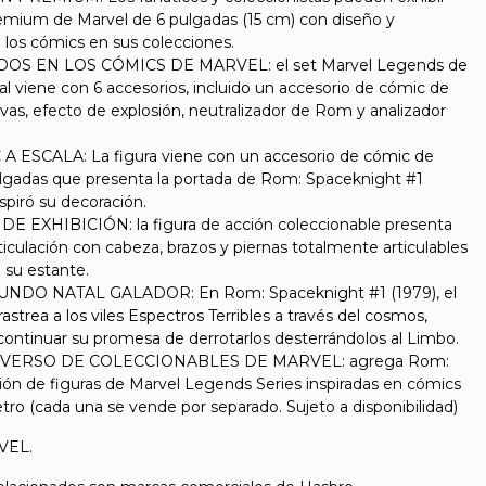
remium de Marvel de 6 pulgadas (15 cm) con diseño y
 los cómics en sus colecciones.
OS EN LOS CÓMICS DE MARVEL: el set Marvel Legends de
ial viene con 6 accesorios, incluido un accesorio de cómic de
ivas, efecto de explosión, neutralizador de Rom y analizador
ESCALA: La figura viene con un accesorio de cómic de
pulgadas que presenta la portada de Rom: Spaceknight #1
spiró su decoración.
 EXHIBICIÓN: la figura de acción coleccionable presenta
iculación con cabeza, brazos y piernas totalmente articulables
 su estante.
DO NATAL GALADOR: En Rom: Spaceknight #1 (1979), el
astrea a los viles Espectros Terribles a través del cosmos,
a continuar su promesa de derrotarlos desterrándolos al Limbo.
VERSO DE COLECCIONABLES DE MARVEL: agrega Rom:
ión de figuras de Marvel Legends Series inspiradas en cómics
etro (cada una se vende por separado. Sujeto a disponibilidad)
RVEL.