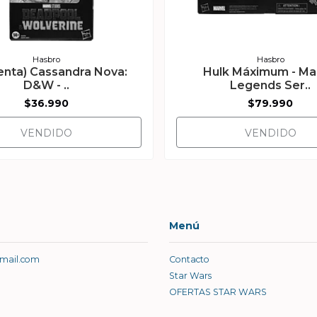
Hasbro
Hasbro
enta) Cassandra Nova:
Hulk Máximum - Ma
D&W - ..
Legends Ser..
$36.990
$79.990
VENDIDO
VENDIDO
Menú
gmail.com
Contacto
Star Wars
OFERTAS STAR WARS