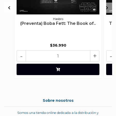
Hasbro
(Preventa) Boba Fett: The Book of..
The
$36.990
-
+
-
Sobre nosotros
Somos una tienda online dedicada a la distribución y