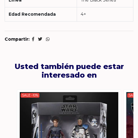
Línea
The Black Series
Edad Recomendada
4+
Compartir:
Usted también puede estar
interesado en
SALE -10%
SALE 