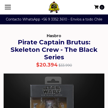
0
Contacto WhatsApp +56 9 3352 3610 - Envíos a todo Chile
Hasbro
Pirate Captain Brutus:
Skeleton Crew - The Black
Series
$20.394
$33.990