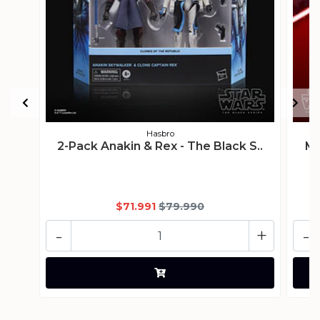
Hasbro
2-Pack Anakin & Rex - The Black S..
Ma
$71.991
$79.990
-
+
-